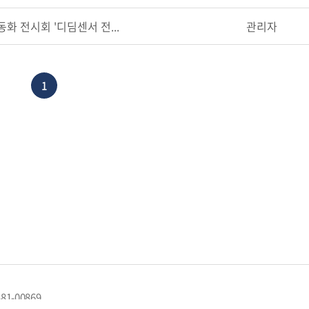
동화 전시회 '디딤센서 전...
관리자
1
1-00869